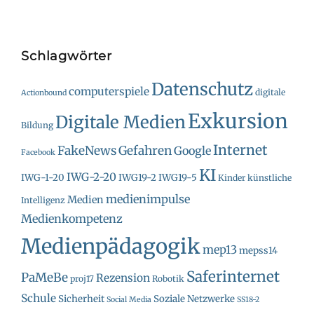
Schlagwörter
Datenschutz
computerspiele
digitale
Actionbound
Exkursion
Digitale Medien
Bildung
Internet
FakeNews
Gefahren
Google
Facebook
KI
IWG-2-20
IWG-1-20
IWG19-2
IWG19-5
Kinder
künstliche
medienimpulse
Medien
Intelligenz
Medienkompetenz
Medienpädagogik
mep13
mepss14
Saferinternet
PaMeBe
Rezension
proj17
Robotik
Schule
Sicherheit
Soziale Netzwerke
Social Media
SS18-2