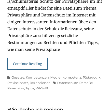
ls/Schulmaterial_Schutz_der_Privatsphaere_im_Int
ernet.pdf Hier findet ihr eine Datei zum Thema
Privatsphäre und Datenschutz im Internet mit
einigen interessanten Informationen über: den
Datenschutz in der Schule die Relevanz, seine
Privatsphäre zu schützen gesetzliche
Bestimmungen zu Rechten und Pflichten Tipps,
wie man seine Privatsphäre
Continue Reading
Categories
Gesetze
,
Kompetenzen
,
Medienkompetenz
,
Pädagogik
,
Tags
Praxiseinsatz
,
Rezensionen
Datenschutz
,
PaMeBe
,
Rezension
,
Tipps
,
WI-Ss18
Wie lösche ich meinen