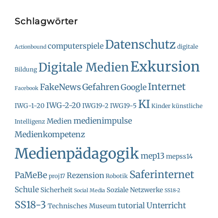
Schlagwörter
Datenschutz
computerspiele
digitale
Actionbound
Exkursion
Digitale Medien
Bildung
Internet
FakeNews
Gefahren
Google
Facebook
KI
IWG-2-20
IWG-1-20
IWG19-2
IWG19-5
Kinder
künstliche
medienimpulse
Medien
Intelligenz
Medienkompetenz
Medienpädagogik
mep13
mepss14
Saferinternet
PaMeBe
Rezension
proj17
Robotik
Schule
Sicherheit
Soziale Netzwerke
Social Media
SS18-2
SS18-3
Unterricht
tutorial
Technisches Museum