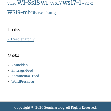
WI-Ss18
ws17-1
WI-ws17
Video
ws17-2
WS19-mb
Überwachung
Links:
PH Medienarchiv
Meta
Anmelden
Eintrags-Feed
Kommentar-Feed
WordPress.org
Copyright © 2026
Seminarblog
. All Rights Reserved.