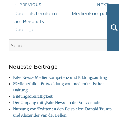
Beitragsnavigation
← PREVIOUS
NEXT →
Previous
Next
Radio als Lernform
Medienkompeten
post:
post:
am Beispiel von
z
Radioigel
Searc
Search
for:
Neueste Beiträge
Fake News- Medienkompetenz und Bildungsauftrag
Medienethik – Entwicklung von medienkritischer
Haltung
Bildungsdreifaltigkeit
Der Umgang mit „Fake News“ in der Volksschule
Nutzung von Twitter an den Beispielen: Donald Trump
und Alexander Van der Bellen