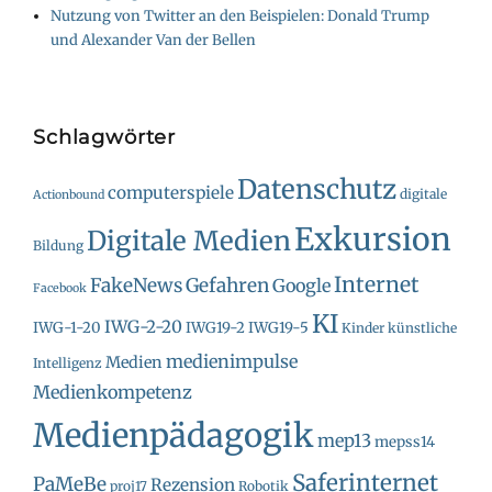
Nutzung von Twitter an den Beispielen: Donald Trump
und Alexander Van der Bellen
Schlagwörter
Datenschutz
computerspiele
digitale
Actionbound
Exkursion
Digitale Medien
Bildung
Internet
FakeNews
Gefahren
Google
Facebook
KI
IWG-2-20
IWG-1-20
IWG19-2
IWG19-5
Kinder
künstliche
medienimpulse
Medien
Intelligenz
Medienkompetenz
Medienpädagogik
mep13
mepss14
Saferinternet
PaMeBe
Rezension
proj17
Robotik