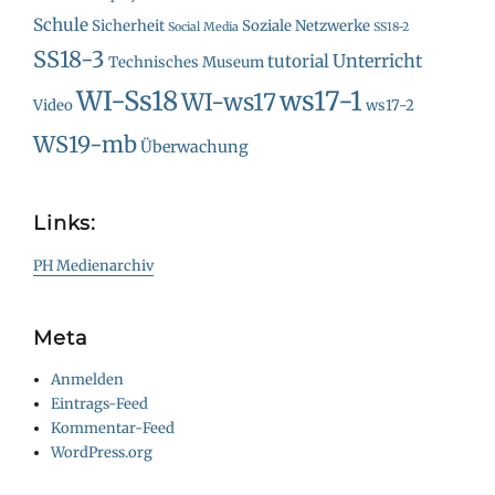
Schule
Sicherheit
Soziale Netzwerke
Social Media
SS18-2
SS18-3
Unterricht
tutorial
Technisches Museum
WI-Ss18
ws17-1
WI-ws17
Video
ws17-2
WS19-mb
Überwachung
Links:
PH Medienarchiv
Meta
Anmelden
Eintrags-Feed
Kommentar-Feed
WordPress.org