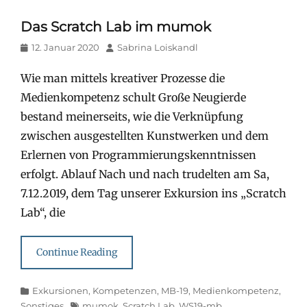
Das Scratch Lab im mumok
Posted
Author
12. Januar 2020
Sabrina Loiskandl
on
Wie man mittels kreativer Prozesse die
Medienkompetenz schult Große Neugierde
bestand meinerseits, wie die Verknüpfung
zwischen ausgestellten Kunstwerken und dem
Erlernen von Programmierungskenntnissen
erfolgt. Ablauf Nach und nach trudelten am Sa,
7.12.2019, dem Tag unserer Exkursion ins „Scratch
Lab“, die
Continue Reading
Categories
Exkursionen
,
Kompetenzen
,
MB-19
,
Medienkompetenz
,
Tags
Sonstiges
mumok
,
Scratch Lab
,
WS19-mb