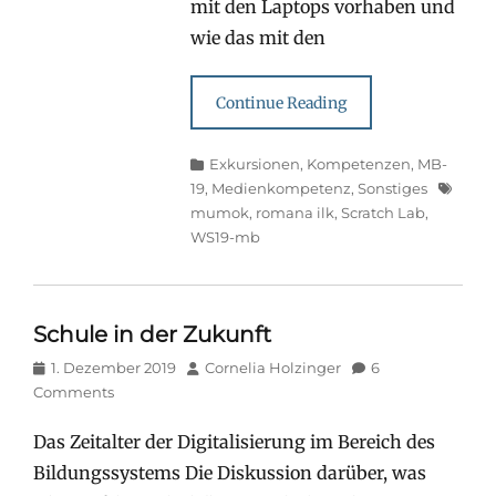
mit den Laptops vorhaben und
wie das mit den
Continue Reading
Categories
Exkursionen
,
Kompetenzen
,
MB-
Tags
19
,
Medienkompetenz
,
Sonstiges
mumok
,
romana ilk
,
Scratch Lab
,
WS19-mb
Schule in der Zukunft
Posted
Author
1. Dezember 2019
Cornelia Holzinger
6
on
Comments
Das Zeitalter der Digitalisierung im Bereich des
Bildungssystems Die Diskussion darüber, was