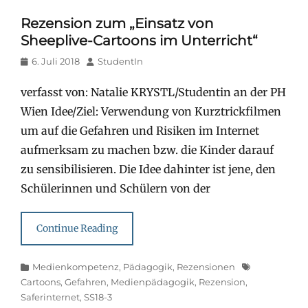
Rezension zum „Einsatz von
Sheeplive-Cartoons im Unterricht“
Posted
Author
6. Juli 2018
StudentIn
on
verfasst von: Natalie KRYSTL/Studentin an der PH
Wien Idee/Ziel: Verwendung von Kurztrickfilmen
um auf die Gefahren und Risiken im Internet
aufmerksam zu machen bzw. die Kinder darauf
zu sensibilisieren. Die Idee dahinter ist jene, den
Schülerinnen und Schülern von der
Continue Reading
Categories
Tags
Medienkompetenz
,
Pädagogik
,
Rezensionen
Cartoons
,
Gefahren
,
Medienpädagogik
,
Rezension
,
Saferinternet
,
SS18-3