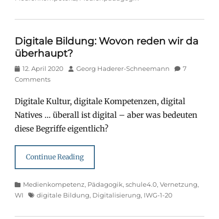
Digitale Bildung: Wovon reden wir da
überhaupt?
Posted
Author
12. April 2020
Georg Haderer-Schneemann
7
on
Comments
Digitale Kultur, digitale Kompetenzen, digital
Natives … überall ist digital – aber was bedeuten
diese Begriffe eigentlich?
Continue Reading
Categories
Medienkompetenz
,
Pädagogik
,
schule4.0
,
Vernetzung
,
Tags
WI
digitale Bildung
,
Digitalisierung
,
IWG-1-20