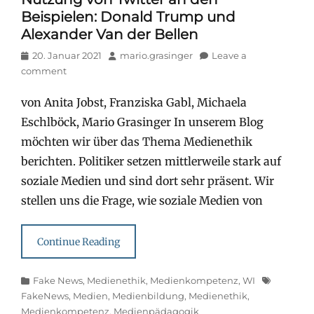
Beispielen: Donald Trump und
Alexander Van der Bellen
Posted
Author
20. Januar 2021
mario.grasinger
Leave a
on
comment
von Anita Jobst, Franziska Gabl, Michaela
Eschlböck, Mario Grasinger In unserem Blog
möchten wir über das Thema Medienethik
berichten. Politiker setzen mittlerweile stark auf
soziale Medien und sind dort sehr präsent. Wir
stellen uns die Frage, wie soziale Medien von
Continue Reading
Categories
Tags
Fake News
,
Medienethik
,
Medienkompetenz
,
WI
FakeNews
,
Medien
,
Medienbildung
,
Medienethik
,
Medienkompetenz
,
Medienpädagogik