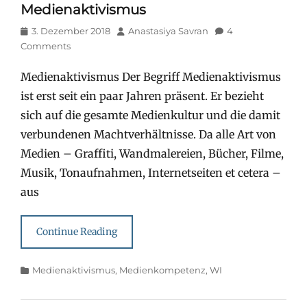
Medienaktivismus
Posted
Author
3. Dezember 2018
Anastasiya Savran
4
on
Comments
Medienaktivismus Der Begriff Medienaktivismus
ist erst seit ein paar Jahren präsent. Er bezieht
sich auf die gesamte Medienkultur und die damit
verbundenen Machtverhältnisse. Da alle Art von
Medien – Graffiti, Wandmalereien, Bücher, Filme,
Musik, Tonaufnahmen, Internetseiten et cetera –
aus
Continue Reading
Categories
Medienaktivismus
,
Medienkompetenz
,
WI