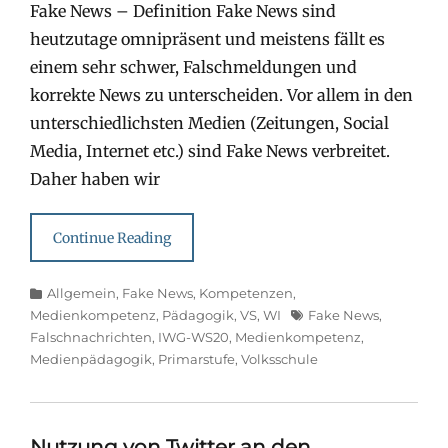
Fake News – Definition Fake News sind
heutzutage omnipräsent und meistens fällt es
einem sehr schwer, Falschmeldungen und
korrekte News zu unterscheiden. Vor allem in den
unterschiedlichsten Medien (Zeitungen, Social
Media, Internet etc.) sind Fake News verbreitet.
Daher haben wir
Continue Reading
Categories
Allgemein
,
Fake News
,
Kompetenzen
,
Tags
Medienkompetenz
,
Pädagogik
,
VS
,
WI
Fake News
,
Falschnachrichten
,
IWG-WS20
,
Medienkompetenz
,
Medienpädagogik
,
Primarstufe
,
Volksschule
Nutzung von Twitter an den