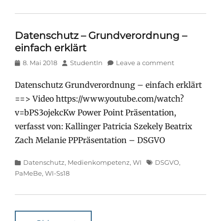
Datenschutz – Grundverordnung –
einfach erklärt
Posted
Author
8. Mai 2018
StudentIn
Leave a comment
on
Datenschutz Grundverordnung – einfach erklärt
==> Video https://www.youtube.com/watch?
v=bPS3ojekcKw Power Point Präsentation,
verfasst von: Kallinger Patricia Szekely Beatrix
Zach Melanie PPPräsentation – DSGVO
Categories
Tags
Datenschutz
,
Medienkompetenz
,
WI
DSGVO
,
PaMeBe
,
WI-Ss18
Post