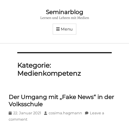
Seminarblog
Lernen und Lehren mit Medien
Menu
Kategorie:
Medienkompetenz
Der Umgang mit „Fake News“ in der
Volksschule
Posted
Author
22. Januar 2021
cosima.hagmann
Leave a
on
comment