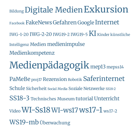
Exkursion
Digitale Medien
Bildung
Internet
FakeNews
Gefahren
Google
Facebook
KI
IWG-2-20
IWG-1-20
IWG19-2
IWG19-5
Kinder
künstliche
medienimpulse
Medien
Intelligenz
Medienkompetenz
Medienpädagogik
mep13
mepss14
Saferinternet
PaMeBe
Rezension
proj17
Robotik
Schule
Sicherheit
Soziale Netzwerke
Social Media
SS18-2
SS18-3
Unterricht
tutorial
Technisches Museum
WI-Ss18
ws17-1
WI-ws17
Video
ws17-2
WS19-mb
Überwachung