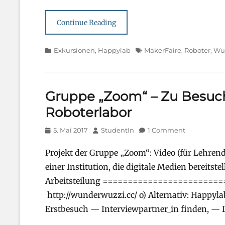
Continue Reading
Categories
Tags
Exkursionen
,
Happylab
MakerFaire
,
Roboter
,
Wu
Gruppe „Zoom“ – Zu Besu
Roboterlabor
Posted
Author
5. Mai 2017
StudentIn
1 Comment
on
Projekt der Gruppe „Zoom“: Video (für Lehre
einer Institution, die digitale Medien bereitst
Arbeitsteilung =========================
http://wunderwuzzi.cc/ o) Alternativ: Happylab
Erstbesuch — Interviewpartner_in finden, 