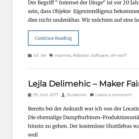
Der Begriff “ Internet der Dinge“ ist vor 20
sein, dass Objekte Eigenintelligenz bekommen
dies nicht undenkbar. Wir möchten auf eine l
Continue Reading
Categories
Tags
IoT
,
WI
Internet
,
Roboter
,
Software
,
WI-ws17
Lejla Delimehic – Maker Fai
Posted
Author
29. Juni 2017
StudentIn
Leave a comment
on
Bereits bei der Ankunft war ich von der Locat
Die ehemalige Dampfturbinen-Produktionsstät
hinein zu gehen. Der kostenlose Shuttlebus war
weil