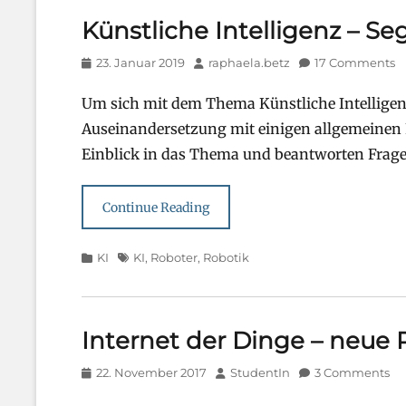
Künstliche Intelligenz – S
Posted
Author
23. Januar 2019
raphaela.betz
17 Comments
on
Um sich mit dem Thema Künstliche Intelligenz
Auseinandersetzung mit einigen allgemeinen 
Einblick in das Thema und beantworten Fragen, 
Continue Reading
Categories
Tags
KI
KI
,
Roboter
,
Robotik
Internet der Dinge – neue 
Posted
Author
22. November 2017
StudentIn
3 Comments
on