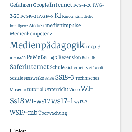
Internet
Gefahren
Google
IWG-
IWG-1-20
KI
2-20
IWG19-2
IWG19-5
Kinder
künstliche
medienimpulse
Medien
Intelligenz
Medienkompetenz
Medienpädagogik
mep13
PaMeBe
Rezension
mepss14
proj17
Robotik
Saferinternet
Schule
Sicherheit
Social Media
SS18-3
Soziale Netzwerke
Technisches
SS18-2
WI-
Unterricht
tutorial
Museum
Video
Ss18
ws17-1
WI-ws17
ws17-2
WS19-mb
Überwachung
Links: