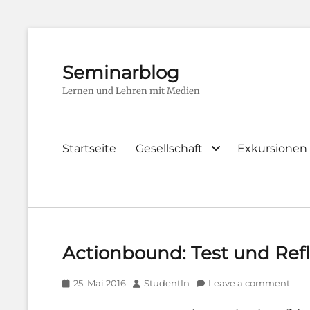
Seminarblog
Lernen und Lehren mit Medien
Primary
Startseite
Gesellschaft
Exkursionen
menu
Actionbound: Test und Ref
Posted
Author
25. Mai 2016
StudentIn
Leave a comment
on