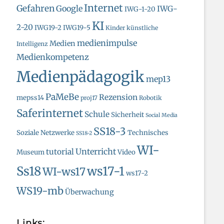
Internet
Gefahren
Google
IWG-
IWG-1-20
KI
2-20
IWG19-2
IWG19-5
Kinder
künstliche
medienimpulse
Medien
Intelligenz
Medienkompetenz
Medienpädagogik
mep13
PaMeBe
Rezension
mepss14
proj17
Robotik
Saferinternet
Schule
Sicherheit
Social Media
SS18-3
Soziale Netzwerke
Technisches
SS18-2
WI-
Unterricht
tutorial
Museum
Video
Ss18
ws17-1
WI-ws17
ws17-2
WS19-mb
Überwachung
Links: