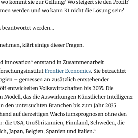
 wo kommt sie zur Geltung? Wo steigert sie den Profit?
mmen werden und wo kann KI nicht die Lösung sein?
n beantwortet werden…
nehmen, klärt einige dieser Fragen.
and innovation“ entstand in Zusammenarbeit
orschungsinstitut
Frontier Economics
. Sie betrachtet
logien – gemessen an zusätzlich entstehender
lf entwickelten Volkswirtschaften bis 2035. Die
n Modell, das die Auswirkungen Künstlicher Intelligenz
 in den untersuchten Branchen bis zum Jahr 2035
ruhend auf derzeitigen Wachstumsprognosen ohne den
er: die USA, Großbritannien, Finnland, Schweden, die
ch, Japan, Belgien, Spanien und Italien.“