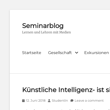
Seminarblog
Lernen und Lehren mit Medien
Primary
Startseite
Gesellschaft
Exkursionen
menu
Künstliche Intelligenz- ist s
Posted
Author
12. Juni 2018
StudentIn
Leave a comment
on