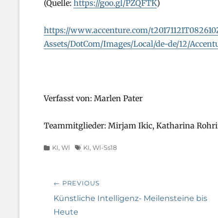
(Quelle:
https://goo.gl/PZQFTK
)
https://www.accenture.com/t20171121T082610
Assets/DotCom/Images/Local/de-de/12/Accent
Verfasst von: Marlen Pater
Teammitglieder: Mirjam Ikic, Katharina Rohri
Categories
Tags
KI
,
WI
KI
,
WI-Ss18
Beitragsnavigation
← PREVIOUS
Previous
Künstliche Intelligenz- Meilensteine bis
post:
Heute