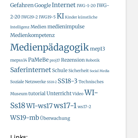
Internet
Gefahren
Google
IWG-
IWG-1-20
KI
2-20
IWG19-2
IWG19-5
Kinder
künstliche
medienimpulse
Medien
Intelligenz
Medienkompetenz
Medienpädagogik
mep13
PaMeBe
Rezension
mepss14
proj17
Robotik
Saferinternet
Schule
Sicherheit
Social Media
SS18-3
Soziale Netzwerke
Technisches
SS18-2
WI-
Unterricht
tutorial
Museum
Video
Ss18
ws17-1
WI-ws17
ws17-2
WS19-mb
Überwachung
Links: