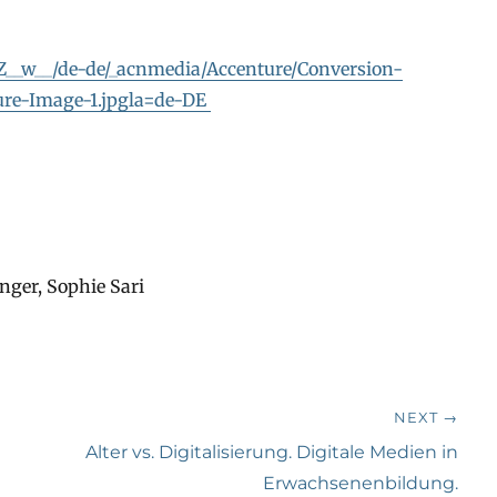
Z__w__/de-de/_acnmedia/Accenture/Conversion-
ure-Image-1.jpgla=de-DE
nger, Sophie Sari
NEXT →
Next
Alter vs. Digitalisierung. Digitale Medien in
post:
Erwachsenenbildung.