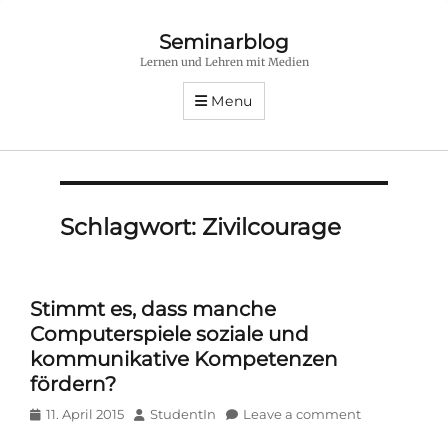
Seminarblog
Lernen und Lehren mit Medien
Menu
Schlagwort:
Zivilcourage
Stimmt es, dass manche
Computerspiele soziale und
kommunikative Kompetenzen
fördern?
Posted
Author
11. April 2015
StudentIn
Leave a comment
on