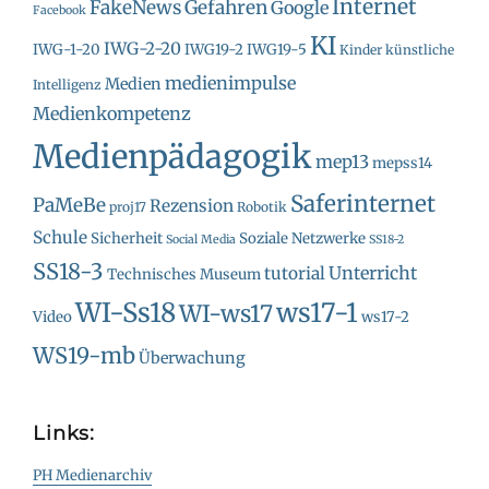
Internet
FakeNews
Gefahren
Google
Facebook
KI
IWG-2-20
IWG-1-20
IWG19-2
IWG19-5
Kinder
künstliche
medienimpulse
Medien
Intelligenz
Medienkompetenz
Medienpädagogik
mep13
mepss14
Saferinternet
PaMeBe
Rezension
proj17
Robotik
Schule
Sicherheit
Soziale Netzwerke
Social Media
SS18-2
SS18-3
Unterricht
tutorial
Technisches Museum
WI-Ss18
ws17-1
WI-ws17
Video
ws17-2
WS19-mb
Überwachung
Links:
PH Medienarchiv