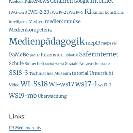
Internet
FakeNews
Gefahren
Google
Facebook
KI
IWG-2-20
IWG-1-20
IWG19-2
IWG19-5
Kinder
künstliche
medienimpulse
Medien
Intelligenz
Medienkompetenz
Medienpädagogik
mep13
mepss14
Saferinternet
PaMeBe
Rezension
proj17
Robotik
Schule
Sicherheit
Soziale Netzwerke
Social Media
SS18-2
SS18-3
Unterricht
tutorial
Technisches Museum
WI-Ss18
ws17-1
WI-ws17
Video
ws17-2
WS19-mb
Überwachung
Links:
PH Medienarchiv