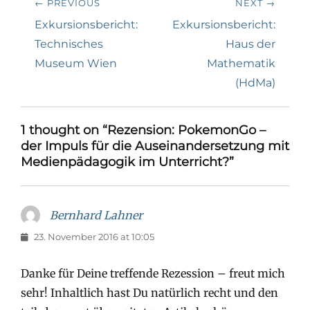
← PREVIOUS
NEXT →
Previous
Next
Exkursionsbericht:
Exkursionsbericht:
post:
post:
Technisches
Haus der
Museum Wien
Mathematik
(HdMa)
1 thought on “Rezension: PokemonGo –
der Impuls für die Auseinandersetzung mit
Medienpädagogik im Unterricht?”
Bernhard Lahner
says:
23. November 2016 at 10:05
Danke für Deine treffende Rezession – freut mich
sehr! Inhaltlich hast Du natürlich recht und den