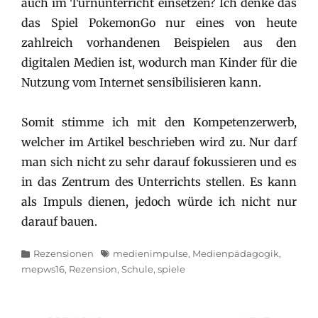
auch im Turnunterricht einsetzen? Ich denke das
das Spiel PokemonGo nur eines von heute
zahlreich vorhandenen Beispielen aus den
digitalen Medien ist, wodurch man Kinder für die
Nutzung vom Internet sensibilisieren kann.
Somit stimme ich mit den Kompetenzerwerb,
welcher im Artikel beschrieben wird zu. Nur darf
man sich nicht zu sehr darauf fokussieren und es
in das Zentrum des Unterrichts stellen. Es kann
als Impuls dienen, jedoch würde ich nicht nur
darauf bauen.
Categories
Tags
Rezensionen
medienimpulse
,
Medienpädagogik
,
mepws16
,
Rezension
,
Schule
,
spiele
Beitragsnavigation