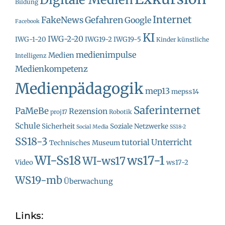
Bildung
Internet
FakeNews
Gefahren
Google
Facebook
KI
IWG-2-20
IWG-1-20
IWG19-2
IWG19-5
Kinder
künstliche
medienimpulse
Medien
Intelligenz
Medienkompetenz
Medienpädagogik
mep13
mepss14
Saferinternet
PaMeBe
Rezension
proj17
Robotik
Schule
Sicherheit
Soziale Netzwerke
Social Media
SS18-2
SS18-3
Unterricht
tutorial
Technisches Museum
WI-Ss18
ws17-1
WI-ws17
Video
ws17-2
WS19-mb
Überwachung
Links: