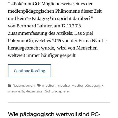
“ #PokémonGO: Möglicherweise eines der
medienpädagogischen Phänomene dieser Zeit
und kein*e Pädagog*in spricht darüber?“
von Bernhard Lahner, am 12.10.2016.
Zusammenfassung des Artikels: Das Spiel
PokemonGo, welches 2015 von der Firma Niantic
herausgebracht wurde, wird von Menschen
weltweit immer häufiger gespeilt
Continue Reading
Categories
Tags
Rezensionen
medienimpulse
,
Medienpädagogik
,
mepws16
,
Rezension
,
Schule
,
spiele
Wie pädagogisch wertvoll sind PC-