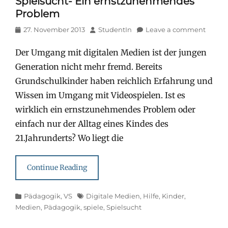
Spielsucht- Ein ernstzunehmendes
Problem
Posted
Author
27. November 2013
StudentIn
Leave a comment
on
Der Umgang mit digitalen Medien ist der jungen
Generation nicht mehr fremd. Bereits
Grundschulkinder haben reichlich Erfahrung und
Wissen im Umgang mit Videospielen. Ist es
wirklich ein ernstzunehmendes Problem oder
einfach nur der Alltag eines Kindes des
21.Jahrunderts? Wo liegt die
Continue Reading
Categories
Tags
Pädagogik
,
VS
Digitale Medien
,
Hilfe
,
Kinder
,
Medien
,
Pädagogik
,
spiele
,
Spielsucht