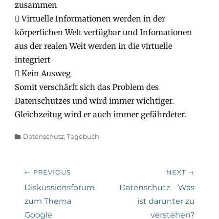
zusammen
 Virtuelle Informationen werden in der
körperlichen Welt verfügbar und Infomationen
aus der realen Welt werden in die virtuelle
integriert
 Kein Ausweg
Somit verschärft sich das Problem des
Datenschutzes und wird immer wichtiger.
Gleichzeitug wird er auch immer gefährdeter.
Categories
Datenschutz
,
Tagebuch
Beitragsnavigation
← PREVIOUS
NEXT →
Previous
Next
Diskussionsforum
Datenschutz – Was
post:
post:
zum Thema
ist darunter zu
Google
verstehen?