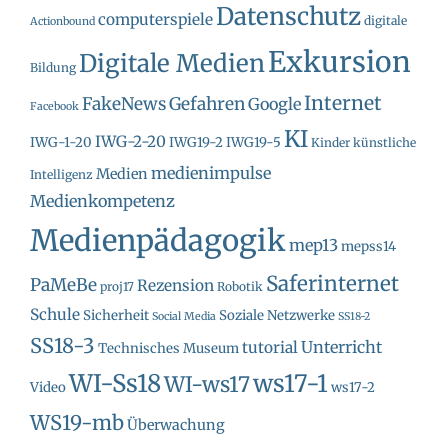
Datenschutz
computerspiele
digitale
Actionbound
Exkursion
Digitale Medien
Bildung
Internet
FakeNews
Gefahren
Google
Facebook
KI
IWG-2-20
IWG-1-20
IWG19-2
IWG19-5
Kinder
künstliche
medienimpulse
Medien
Intelligenz
Medienkompetenz
Medienpädagogik
mep13
mepss14
Saferinternet
PaMeBe
Rezension
proj17
Robotik
Schule
Sicherheit
Soziale Netzwerke
Social Media
SS18-2
SS18-3
Unterricht
tutorial
Technisches Museum
WI-Ss18
ws17-1
WI-ws17
Video
ws17-2
WS19-mb
Überwachung