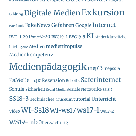
Actionbound
Exkursion
Digitale Medien
Bildung
Internet
FakeNews
Gefahren
Google
Facebook
KI
IWG-2-20
IWG-1-20
IWG19-2
IWG19-5
Kinder
künstliche
medienimpulse
Medien
Intelligenz
Medienkompetenz
Medienpädagogik
mep13
mepss14
Saferinternet
PaMeBe
Rezension
proj17
Robotik
Schule
Sicherheit
Soziale Netzwerke
Social Media
SS18-2
SS18-3
Unterricht
tutorial
Technisches Museum
WI-Ss18
ws17-1
WI-ws17
Video
ws17-2
WS19-mb
Überwachung