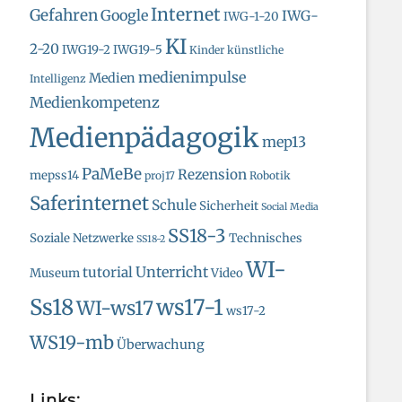
Internet
Gefahren
Google
IWG-
IWG-1-20
KI
2-20
IWG19-2
IWG19-5
Kinder
künstliche
medienimpulse
Medien
Intelligenz
Medienkompetenz
Medienpädagogik
mep13
PaMeBe
Rezension
mepss14
proj17
Robotik
Saferinternet
Schule
Sicherheit
Social Media
SS18-3
Soziale Netzwerke
Technisches
SS18-2
WI-
Unterricht
tutorial
Museum
Video
Ss18
ws17-1
WI-ws17
ws17-2
WS19-mb
Überwachung
Links: