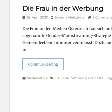
Die Frau in der Werbung
Posted
Author
26. April 2020
Sabrina Heitzinger
6 Comment
on
Die Frau in den Medien Österreich hat sich auf
sogenannte Gender-Mainstreaming-Strategie
Gemeindeebene hinunter veranlasst. Doch auc
in
Continue Reading
Categories
Tags
Medienethik
Frau
,
Frau Werbung
,
Gleichstellun