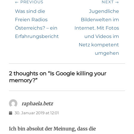
← PREVIOUS
NEXT →
Previous
Next
Was sind die
Jugendliche
post:
post:
Freien Radios
Bilderwelten im
Österreichs? – ein
Internet. Mit Fotos
Erfahrungsbericht
und Videos im
Netz kompetent
umgehen
2 thoughts on “Is Google killing your
memory?”
raphaela.betz
says:
30. Januar 2019 at 12:01
Ich bin absolut der Meinung, dass die