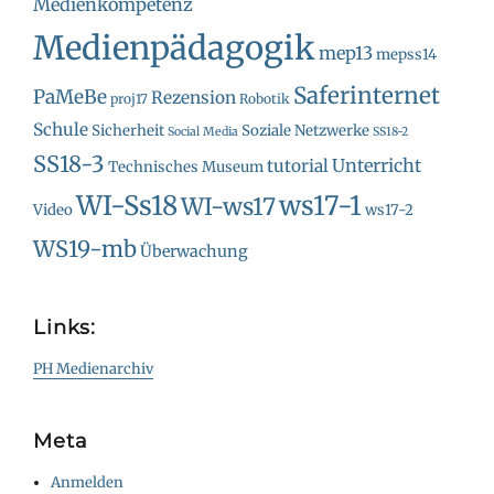
Medienkompetenz
Medienpädagogik
mep13
mepss14
Saferinternet
PaMeBe
Rezension
proj17
Robotik
Schule
Sicherheit
Soziale Netzwerke
Social Media
SS18-2
SS18-3
Unterricht
tutorial
Technisches Museum
WI-Ss18
ws17-1
WI-ws17
Video
ws17-2
WS19-mb
Überwachung
Links:
PH Medienarchiv
Meta
Anmelden