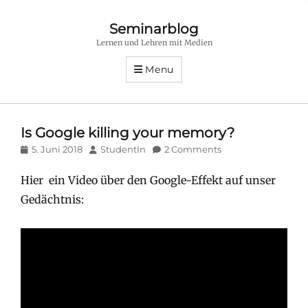
Seminarblog
Lernen und Lehren mit Medien
Menu
Is Google killing your memory?
Posted
Author
5. Juni 2018
StudentIn
2 Comments
on
Hier ein Video über den Google-Effekt auf unser
Gedächtnis: